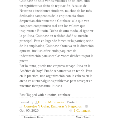
Coinbase no sólo varios millones de dólares, sino
un significativo daño de reputación. A causa de
Neutrino e incidentes similares, muchos de los más
dedicados campeones de la criptocracia ahora
desprecian abiertamente a Coinbase, a la que ven
con poco compromiso real con los valores que
inspiraron a Bitcoin. Dicho de otro modo, al ignorar
la política, Coinbase en realidad dañó su misión
principal. Pero en lugar de fomentar la participación
de los empleados, Coinbase ahora va en la dirección
opuesta, incluso ofreciendo paquetes de
indemnización para sacar las voces disidentes por la
puerta.
Por lo tanto, puede una empresa ser apolítica en la
América de hoy? Puede ser atractivo en teoría. Pero
en la práctica, una organización con la cabeza en la
arena va a tener algunos problemas para navegar en
nuestros tiempos tumultuosos.
Post Tagged with
bitcoins
,
coinbase
Posted by
Futuro Millonario
Posted
in
Consejos Y Guías
,
Empresas Y Negocios
Oct, 05, 2020
1 Comment.
←
Previous Post
Next Post
→