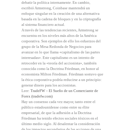
debatir la política internamente. En cambio,
escribió Armstrong, Coinbase mantendrá un
enfoque singular en la creación de una alternativa
basada en la cadena de bloques y en la criptografía
al sistema financiero actual.
A través de las tendencias recientes, Armstrong se
encuentra en los niveles más altos de la América
corporativa. Son ejemplos de ello los esfuerzos del
grupo de la Mesa Redonda de Negocios para
avanzar en lo que llama «capitalismo de las partes
interesadas». Este capitalismo es un intento de
retroceder en la «teoría del accionista», también
conocida como la Doctrina Friedman, en honor al
economista Milton Friedman. Friedman sostuvo que
la ética corporativa podría reducirse a un principio:
generar dinero para los accionistas.
Leer:
TradeFW – El Sueño de un Comerciante de
Forex (tradefw.com)
Hay un consenso cada vez mayor, tanto entre el
público estadounidense como entre su élite
empresarial, de que la adhesión a la Doctrina
Friedman ha tenido efectos sociales tóxicos en el
último medio siglo. Al desalentar la consideración
de los impactos secundarios de las acciones de una