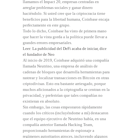
llamamos el Impact 20, empresas centradas en
arreglar problemas sociales y ganar dinero
haciéndolo. Si usted cree que la criptocracia tiene
beneficios para la libertad humana, Coinbase encaja
perfectamente en este grupo.
Todo lo dicho, Coinbase ha visto de primera mano
que hacer la vista gorda a la política puede llevar a
grandes errores empresariales.
Leer:
La publicidad del DeFi acaba de iniciar, dice
el fundador de Neo
Al inicio de 2019, Coinbase adquirió una compañía
llamada Neutrino, una empresa de análisis de
cadenas de bloques que desarrolla herramientas para
rastrear y localizar transacciones en Bitcoin en otras
criptodivisas. Esto era bastante arriesgado, porque
muchos aficionados a la criptografía se centran en la
privacidad, y preferirían que tales compañías no
existieran en absoluto.
Sin embargo, las cosas empeoraron rápidamente
cuando los críticos (incluyéndome a mí) destacaron
que el equipo ejecutivo de Neutrino había, en una
compañía anterior llamada Hacking Team,
proporcionado herramientas de espionaje a
regímenes autoritarios atroces, incluyendo algunos