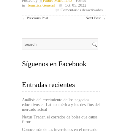
Posted by
Futuro Millonario
Posted
in
Tematica General
Oct, 05, 2022
en
Comentarios desactivados
Tu
←
Previous Post
Next Post
→
nivel
de
inglés
determina
tu
poder
adquisitivo
Síguenos en Facebook
Entradas recientes
Análisis del crecimiento de los negocios
educativos en Latinoamérica y los desafíos del
mercado actual
Nexus Trader, el corredor de bolsa que causa
furor
Conoce más de las inversiones en el mercado