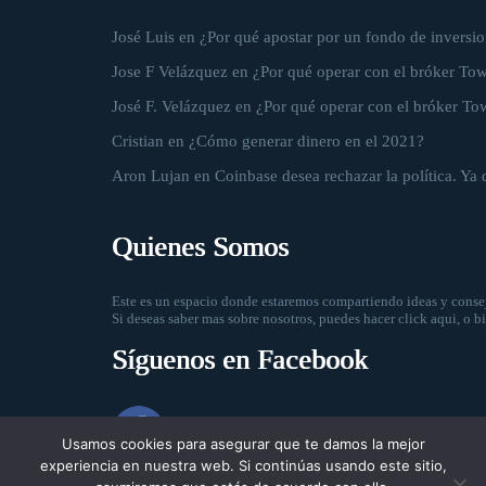
José Luis
en
¿Por qué apostar por un fondo de inversio
Jose F Velázquez
en
¿Por qué operar con el bróker To
José F. Velázquez
en
¿Por qué operar con el bróker To
Cristian
en
¿Cómo generar dinero en el 2021?
Aron Lujan
en
Coinbase desea rechazar la política. Ya 
Quienes Somos
Este es un espacio donde estaremos compartiendo ideas y consej
Si deseas saber mas sobre nosotros, puedes hacer
click aqui
, o b
Síguenos en Facebook
Usamos cookies para asegurar que te damos la mejor
experiencia en nuestra web. Si continúas usando este sitio,