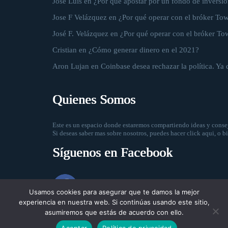
José Luis
en
¿Por qué apostar por un fondo de inversio
Jose F Velázquez
en
¿Por qué operar con el bróker To
José F. Velázquez
en
¿Por qué operar con el bróker To
Cristian
en
¿Cómo generar dinero en el 2021?
Aron Lujan
en
Coinbase desea rechazar la política. Ya 
Quienes Somos
Este es un espacio donde estaremos compartiendo ideas y consej
Si deseas saber mas sobre nosotros, puedes hacer
click aqui
, o b
Síguenos en Facebook
Usamos cookies para asegurar que te damos la mejor
experiencia en nuestra web. Si continúas usando este sitio,
asumiremos que estás de acuerdo con ello.
Aceptar
Política de privacidad