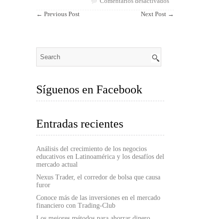
en
Comentarios desactivados
Ideas
←
Previous Post
Next Post
→
De
Negocio
Con
Disfraces
Baratos
Síguenos en Facebook
Entradas recientes
Análisis del crecimiento de los negocios
educativos en Latinoamérica y los desafíos del
mercado actual
Nexus Trader, el corredor de bolsa que causa
furor
Conoce más de las inversiones en el mercado
financiero con Trading-Club
Los mejores métodos para ahorrar dinero